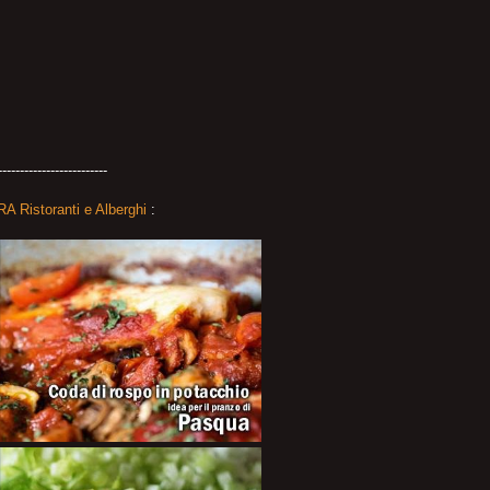
-------------------------
A Ristoranti e Alberghi
: